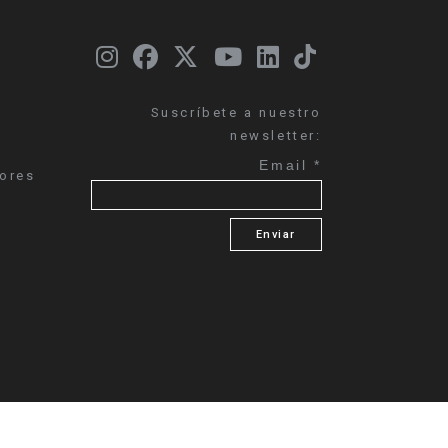
Suscríbete a nuestro
l
newsletter:
Email
*
dores