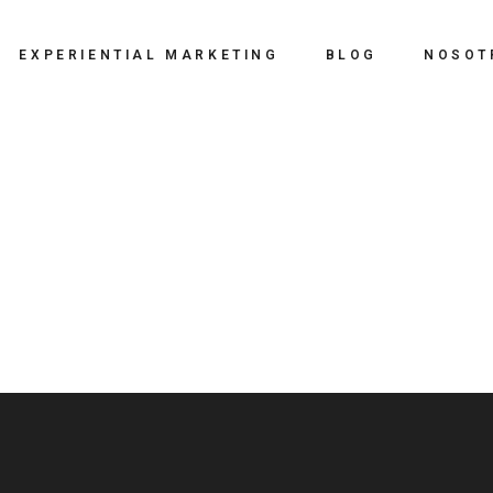
BTL
EXPERIENTIAL MARKETING
BLOG
NOSOT
Eventos
Digital
BTL
Influencer Marketing
Eventos
Relaciones Públicas
Digital
Creatividad
Influencer Marketing
Branding y Comunicación
Relaciones Públicas
Visual Marketing
Creatividad
Branding y Comunicación
Visual Marketing