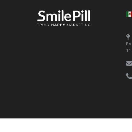
Po
11