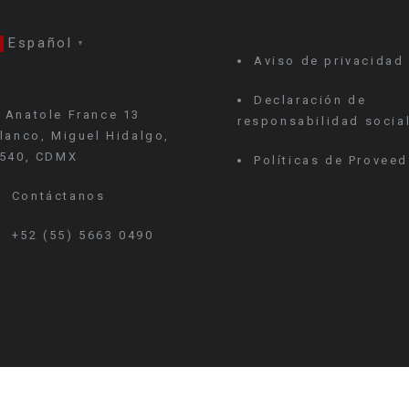
Español
▼
Aviso de privacidad
Declaración de
Anatole France 13
responsabilidad socia
lanco, Miguel Hidalgo,
540, CDMX
Políticas de Provee
Contáctanos
+52 (55) 5663 0490