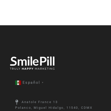
Español
▼
Anatole France 13
Polanco, Miguel Hidalgo, 11540, CDMX