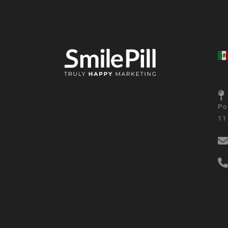
Po
11