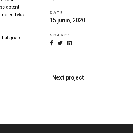
ass aptent
DATE:
rna eu felis
15 junio, 2020
SHARE:
ut aliquam
Next project