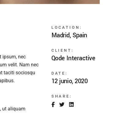
LOCATION:
Madrid, Spain
CLIENT:
at ipsum, nec
Qode Interactive
sum velit. Nam nec
t taciti sociosqu
DATE:
12 junio, 2020
apibus.
SHARE:
, ut aliquam