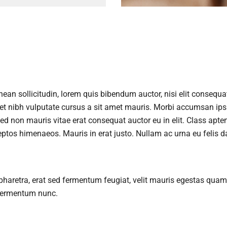
enean sollicitudin, lorem quis bibendum auctor, nisi elit consequ
 amet nibh vulputate cursus a sit amet mauris. Morbi accumsan ip
Sed non mauris vitae erat consequat auctor eu in elit. Class apten
ceptos himenaeos. Mauris in erat justo. Nullam ac urna eu felis d
aretra, erat sed fermentum feugiat, velit mauris egestas quam
fermentum nunc.