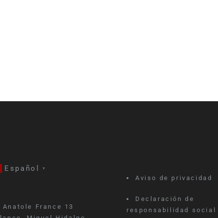
Español
▼
Aviso de privacidad
Declaración de
Anatole France 13
responsabilidad social
lanco, Miguel Hidalgo,