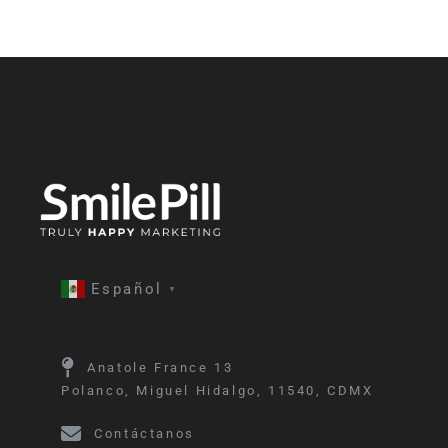
Español
▼
Anatole France 13
Polanco, Miguel Hidalgo, 11540, CDMX
Contáctanos