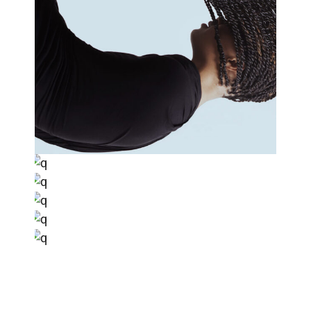
marketing app
creative app
3d animations
creative ideas
marketing tips
design services