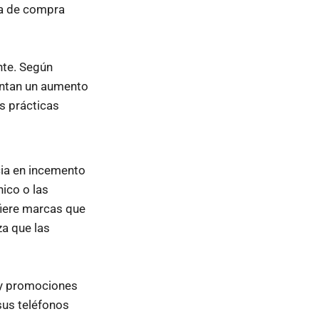
cia de compra
nte. Según
entan un aumento
as prácticas
ia en incemento
nico o las
fiere marcas que
za que las
n y promociones
sus teléfonos