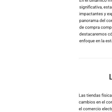
En el dinámico mu
significativa, es
impactantes y ex
panorama del come
de compra comple
destacaremos cóm
enfoque en la est
Las tiendas físic
cambios en el co
el comercio elect