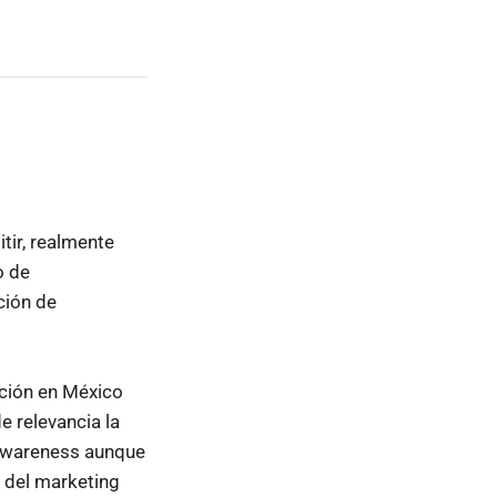
tir, realmente
o de
ción de
ación en México
e relevancia la
 awareness aunque
a del marketing