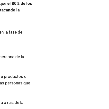
 que
el 80% de los
stacando la
n la fase de
 persona de la
re productos o
las personas que
 a raiz de la