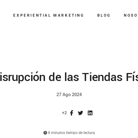
BTL
G
EXPERIENTIAL MARKETING
BLOG
NOSO
Eventos
Digital
BTL
Influencer Marketing
Eventos
Relaciones Públicas
Digital
isrupción de las Tiendas Fí
Creatividad
Influencer Marketing
Branding y
Relaciones Públicas
Comunicación
27 Ago 2024
Creatividad
Visual Marketing
+2
Branding y
Comunicación
8 minutos tiempo de lectura
Visual Marketing