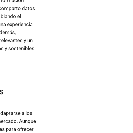
nsformación
e comparto datos
mbiando el
una experiencia
Además,
elevantes y un
s y sostenibles.
s
adaptarse a los
mercado. Aunque
les para ofrecer