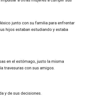
e impulsar a otras mujeres a cumplir sus
éxico junto con su familia para enfrentar
sus hijos estaban estudiando y estaba
osas en el estómago, justo la misma
cía travesuras con sus amigos.
da y de sus decisiones.