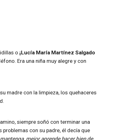
idillas o
¡Lucía María Martínez Salgado
léfono. Era una niña muy alegre y con
 su madre con la limpieza, los quehaceres
d.
 camino, siempre soñó con terminar una
s problemas con su padre, él decía que
e mantenga, mejor aprende hacer bien de