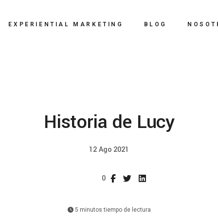
BTL
EXPERIENTIAL MARKETING
BLOG
NOSOT
Eventos
Digital
BTL
Influencer Marketing
Eventos
Relaciones Públicas
Digital
Historia de Lucy
Creatividad
Influencer Marketing
Branding y Comunicación
Relaciones Públicas
12 Ago 2021
Visual Marketing
Creatividad
0
Branding y Comunicación
Visual Marketing
5 minutos tiempo de lectura