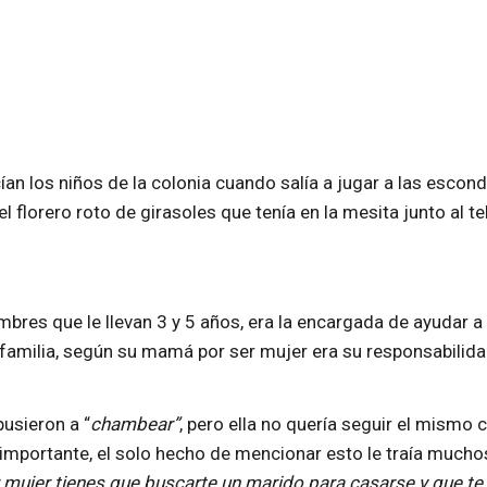
an los niños de la colonia cuando salía a jugar a las escond
lorero roto de girasoles que tenía en la mesita junto al te
res que le llevan 3 y 5 años, era la encargada de ayudar a
 familia, según su mamá por ser mujer era su responsabilida
usieron a “
chambear”
, pero ella no quería seguir el mismo
 importante, el solo hecho de mencionar esto le traía mucho
r mujer tienes que buscarte un marido para casarse y que t