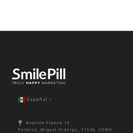
entradas
Español
▼
Anatole France 13
Polanco, Miguel Hidalgo, 11540, CDMX