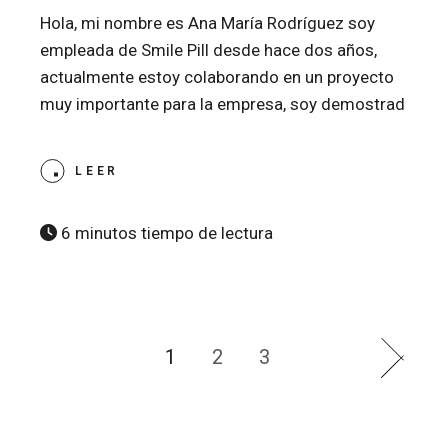
Hola, mi nombre es Ana María Rodríguez soy
empleada de Smile Pill desde hace dos años,
actualmente estoy colaborando en un proyecto
muy importante para la empresa, soy demostrad
LEER
6 minutos tiempo de lectura
Paginación
1
2
3
de